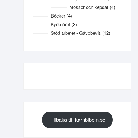
produkter
4
Mössor och kepsar
4
produkter
4
Böcker
4
produkter
3
Kyrkoåret
3
produkter
12
Stöd arbetet - Gåvobevis
12
produkter
Tillbaka till karnbibeln.se