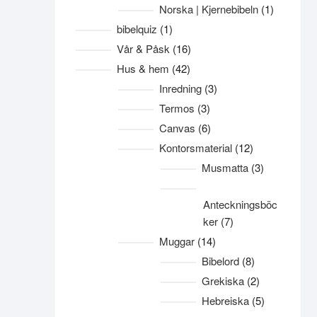
produkter
1
Norska | Kjernebibeln
1
produkt
1
bibelquiz
1
produkt
16
Vår & Påsk
16
produkter
42
Hus & hem
42
produkter
3
Inredning
3
produkter
3
Termos
3
produkter
6
Canvas
6
produkter
12
Kontorsmaterial
12
produkter
3
Musmatta
3
produkter
Anteckningsböc
7
ker
7
produkter
14
Muggar
14
produkter
8
Bibelord
8
produkter
2
Grekiska
2
produkter
5
Hebreiska
5
produkter