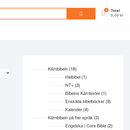
Sök
0
Total
0,00 kr
efter:
18
Kärnbibeln
18
produkter
1
Helbibel
1
produkt
3
NT+
3
produkter
1
Bibelns Kärntexter
1
produkt
9
Enskilda bibelböcker
9
produkter
4
Kalender
4
produkter
3
Kärnbibeln på fler språk
3
produkter
2
Engelska | Core Bible
2