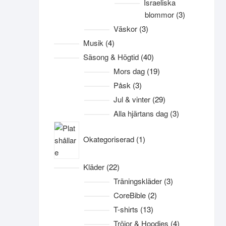
Israeliska
3
blommor
3
produkter
3
Väskor
3
produkter
4
Musik
4
produkter
40
Säsong & Högtid
40
produkter
19
Mors dag
19
produkter
3
Påsk
3
produkter
29
Jul & vinter
29
produkter
3
Alla hjärtans dag
3
produkter
1
Okategoriserad
1
produkt
22
Kläder
22
produkter
3
Träningskläder
3
produkter
2
CoreBible
2
produkter
13
T-shirts
13
produkter
4
Tröjor & Hoodies
4