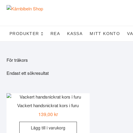
Skip
to
content
PRODUKTER
REA
KASSA
MITT KONTO
V
För träkors
Endast ett sökresultat
Vackert handsnickrat kors i furu
139,00
kr
Lägg till i varukorg