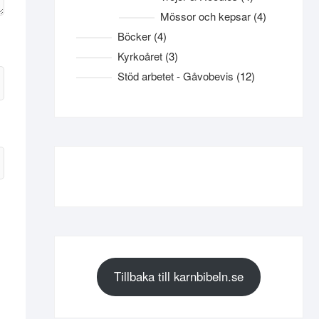
produkter
4
Mössor och kepsar
4
produkter
4
Böcker
4
produkter
3
Kyrkoåret
3
produkter
12
Stöd arbetet - Gåvobevis
12
produkter
Tillbaka till karnbibeln.se