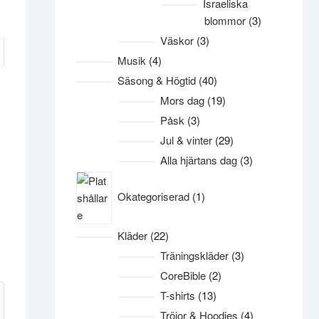
Israeliska
3
blommor
3
produkter
3
Väskor
3
produkter
4
Musik
4
produkter
40
Säsong & Högtid
40
produkter
19
Mors dag
19
produkter
3
Påsk
3
produkter
29
Jul & vinter
29
produkter
3
Alla hjärtans dag
3
produkter
1
Okategoriserad
1
produkt
22
Kläder
22
produkter
3
Träningskläder
3
produkter
2
CoreBible
2
produkter
13
T-shirts
13
produkter
4
Tröjor & Hoodies
4