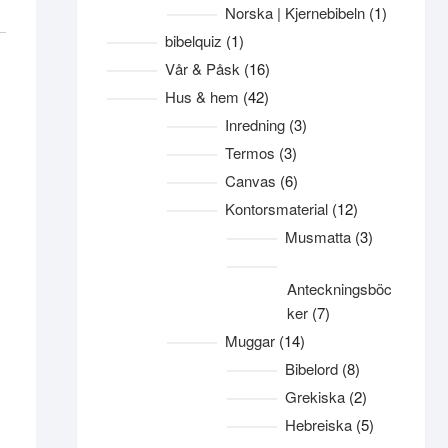
produkter
1
Norska | Kjernebibeln
1
produkt
1
bibelquiz
1
produkt
16
Vår & Påsk
16
produkter
42
Hus & hem
42
produkter
3
Inredning
3
produkter
3
Termos
3
produkter
6
Canvas
6
produkter
12
Kontorsmaterial
12
produkter
3
Musmatta
3
produkter
Anteckningsböc
7
ker
7
produkter
14
Muggar
14
produkter
8
Bibelord
8
produkter
2
Grekiska
2
produkter
5
Hebreiska
5
produkter