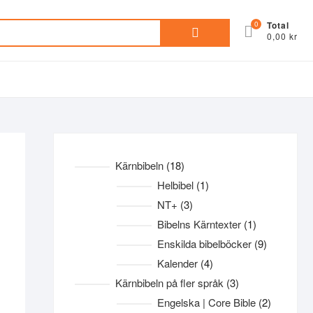
Sök
0
Total
0,00 kr
efter:
18
Kärnbibeln
18
produkter
1
Helbibel
1
produkt
3
NT+
3
produkter
1
Bibelns Kärntexter
1
produkt
9
Enskilda bibelböcker
9
produkter
4
Kalender
4
produkter
3
Kärnbibeln på fler språk
3
produkter
2
Engelska | Core Bible
2