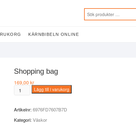
ARUKORG
KÄRNBIBELN ONLINE
Shopping bag
169,00
kr
Shopping
Lägg till i varukorg
bag
mängd
Artikelnr:
6976FD7607B7D
Kategori:
Väskor