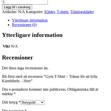
Gym
T-
Lägg till i varukorg
Shirt
Artikelnr:
N/A
Kategorier:
Kläder
,
T-shirts
,
Träningskläder
–
Tränar
Ytterligare information
för
Recensioner (0)
att
lyfta
Ytterligare information
Kärnbibeln
–
Herr
Vikt
N/A
mängd
Recensioner
Det finns inga recensioner än.
Bli först med att recensera ”Gym T-Shirt – Tränar för att lyfta
Kärnbibeln – Herr”
Din e-postadress kommer inte publiceras.
Obligatoriska fält är
märkta
*
Ditt betyg
*
Din recension
*