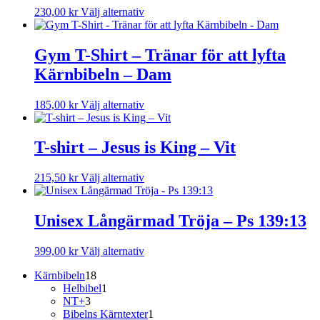
Den
230,00
kr
Välj alternativ
här
produkten
har
Gym T-Shirt – Tränar för att lyfta
flera
Kärnbibeln – Dam
varianter.
De
olika
Den
185,00
kr
Välj alternativ
alternativen
här
kan
produkten
väljas
har
T-shirt – Jesus is King – Vit
på
flera
produktsidan
varianter.
Den
215,50
kr
Välj alternativ
De
här
olika
produkten
alternativen
har
Unisex Långärmad Tröja – Ps 139:13
kan
flera
väljas
varianter.
på
Den
399,00
kr
Välj alternativ
De
produktsidan
här
olika
18
Kärnbibeln
18
produkten
alternativen
produkter
1
Helbibel
1
har
kan
3
produkt
NT+
3
flera
väljas
produkter
1
Bibelns Kärntexter
1
varianter.
på