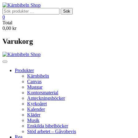
Skip
to
Sök
Sök
content
efter:
0
Total
0,00 kr
Varukorg
Produkter
Kärnbibeln
Canvas
Muggar
Kontorsmaterial
Anteckningsböcker
Kyrkoåret
Kalender
Kläder
Musik
Enskilda bibelböcker
Stöd arbetet – Gåvobevis
Rea