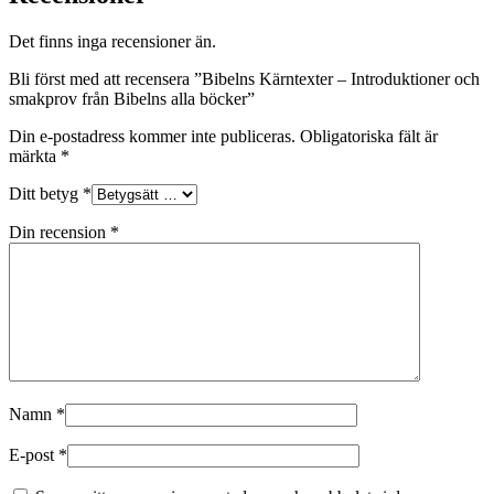
Bibelns
alla
Det finns inga recensioner än.
böcker
mängd
Bli först med att recensera ”Bibelns Kärntexter – Introduktioner och
smakprov från Bibelns alla böcker”
Din e-postadress kommer inte publiceras.
Obligatoriska fält är
märkta
*
Ditt betyg
*
Din recension
*
Namn
*
E-post
*