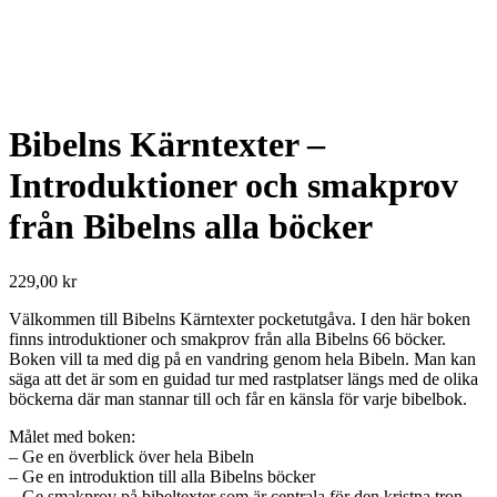
Bibelns Kärntexter –
Introduktioner och smakprov
från Bibelns alla böcker
229,00
kr
Välkommen till Bibelns Kärntexter pocketutgåva. I den här boken
finns introduktioner och smakprov från alla Bibelns 66 böcker.
Boken vill ta med dig på en vandring genom hela Bibeln. Man kan
säga att det är som en guidad tur med rastplatser längs med de olika
böckerna där man stannar till och får en känsla för varje bibelbok.
Målet med boken:
– Ge en överblick över hela Bibeln
– Ge en introduktion till alla Bibelns böcker
– Ge smakprov på bibeltexter som är centrala för den kristna tron