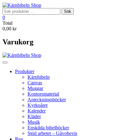
Skip
to
Sök
Sök
content
efter:
0
Total
0,00 kr
Varukorg
Produkter
Kärnbibeln
Canvas
Muggar
Kontorsmaterial
Anteckningsböcker
Kyrkoåret
Kalender
Kläder
Musik
Enskilda bibelböcker
Stöd arbetet – Gåvobevis
Rea