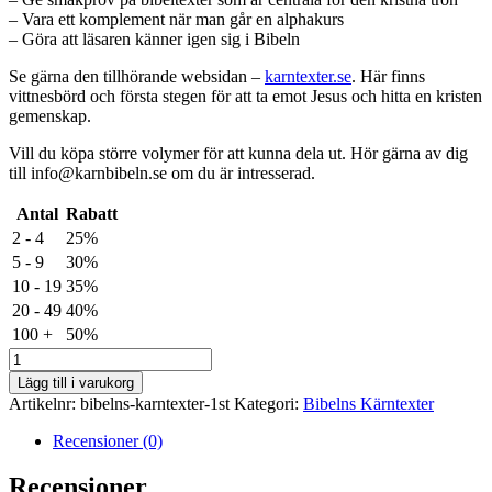
– Vara ett komplement när man går en alphakurs
– Göra att läsaren känner igen sig i Bibeln
Se gärna den tillhörande websidan –
karntexter.se
. Här finns
vittnesbörd och första stegen för att ta emot Jesus och hitta en kristen
gemenskap.
Vill du köpa större volymer för att kunna dela ut. Hör gärna av dig
till info@karnbibeln.se om du är intresserad.
Antal
Rabatt
2 - 4
25%
5 - 9
30%
10 - 19
35%
20 - 49
40%
100 +
50%
Bibelns
Kärntexter
Lägg till i varukorg
–
Artikelnr:
bibelns-karntexter-1st
Kategori:
Bibelns Kärntexter
Introduktioner
och
Recensioner (0)
smakprov
från
Recensioner