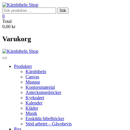
Skip
to
Sök
Sök
content
efter:
0
Total
0,00 kr
Varukorg
Produkter
Kärnbibeln
Canvas
Muggar
Kontorsmaterial
Anteckningsböcker
Kyrkoåret
Kalender
Kläder
Musik
Enskilda bibelböcker
Stöd arbetet – Gåvobevis
Rea