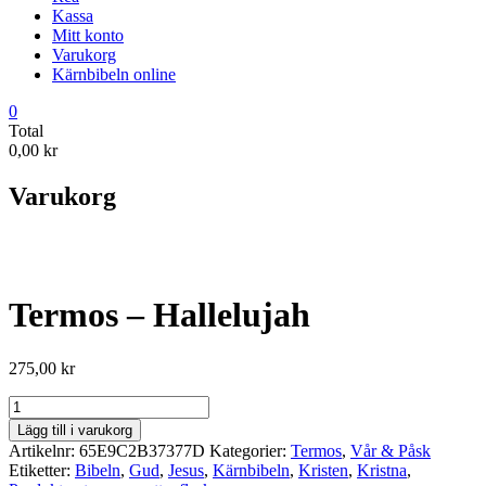
Kassa
Mitt konto
Varukorg
Kärnbibeln online
0
Total
0,00 kr
Varukorg
Termos – Hallelujah
275,00
kr
Termos
-
Lägg till i varukorg
Hallelujah
Artikelnr:
65E9C2B37377D
Kategorier:
Termos
,
Vår & Påsk
mängd
Etiketter:
Bibeln
,
Gud
,
Jesus
,
Kärnbibeln
,
Kristen
,
Kristna
,