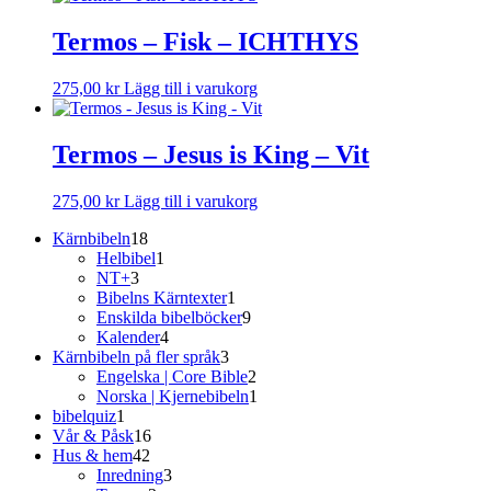
Termos – Fisk – ICHTHYS
275,00
kr
Lägg till i varukorg
Termos – Jesus is King – Vit
275,00
kr
Lägg till i varukorg
18
Kärnbibeln
18
produkter
1
Helbibel
1
3
produkt
NT+
3
produkter
1
Bibelns Kärntexter
1
produkt
9
Enskilda bibelböcker
9
4
produkter
Kalender
4
produkter
3
Kärnbibeln på fler språk
3
produkter
2
Engelska | Core Bible
2
produkter
1
Norska | Kjernebibeln
1
1
produkt
bibelquiz
1
produkt
16
Vår & Påsk
16
42
produkter
Hus & hem
42
produkter
3
Inredning
3