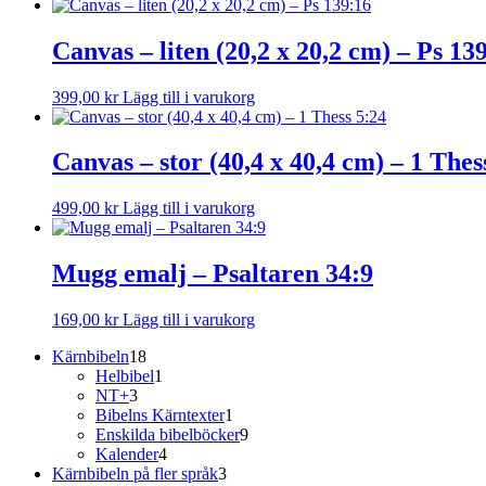
Canvas – liten (20,2 x 20,2 cm) – Ps 13
399,00
kr
Lägg till i varukorg
Canvas – stor (40,4 x 40,4 cm) – 1 Thes
499,00
kr
Lägg till i varukorg
Mugg emalj – Psaltaren 34:9
169,00
kr
Lägg till i varukorg
18
Kärnbibeln
18
produkter
1
Helbibel
1
3
produkt
NT+
3
produkter
1
Bibelns Kärntexter
1
produkt
9
Enskilda bibelböcker
9
4
produkter
Kalender
4
produkter
3
Kärnbibeln på fler språk
3