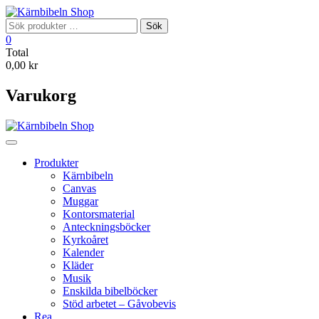
Skip
to
Sök
Sök
content
efter:
0
Total
0,00 kr
Varukorg
Produkter
Kärnbibeln
Canvas
Muggar
Kontorsmaterial
Anteckningsböcker
Kyrkoåret
Kalender
Kläder
Musik
Enskilda bibelböcker
Stöd arbetet – Gåvobevis
Rea