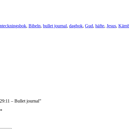
nteckningsbok
,
Bibeln
,
bullet journal
,
dagbok
,
Gud
,
häfte
,
Jesus
,
Kärnb
29:11 – Bullet journal”
*