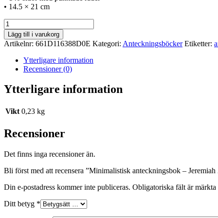
• 14.5 × 21 cm
Minimalistisk
anteckningsbok
Lägg till i varukorg
–
Artikelnr:
661D116388D0E
Kategori:
Anteckningsböcker
Etiketter:
a
Jeremiah
29:11
Ytterligare information
-
Recensioner (0)
Bullet
journal
Ytterligare information
mängd
Vikt
0,23 kg
Recensioner
Det finns inga recensioner än.
Bli först med att recensera ”Minimalistisk anteckningsbok – Jeremiah 
Din e-postadress kommer inte publiceras.
Obligatoriska fält är märkta
Ditt betyg
*