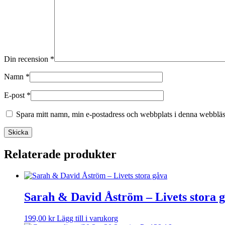
Din recension
*
Namn
*
E-post
*
Spara mitt namn, min e-postadress och webbplats i denna webbläsa
Relaterade produkter
Sarah & David Åström – Livets stora 
199,00
kr
Lägg till i varukorg