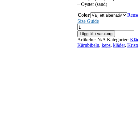
– Oyster (sand)
Color
Rens
Size Guide
Keps
mängd
Lägg till i varukorg
Artikelnr:
N/A
Kategorier:
Klä
Kärnbibeln
,
keps
,
kläder
,
Krist