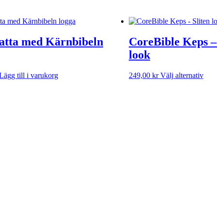
tta med Kärnbibeln
CoreBible Keps – 
look
Den
Lägg till i varukorg
249,00
kr
Välj alternativ
här
prod
har
flera
varia
De
olik
alte
kan
välj
på
prod