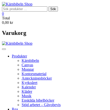
Skip
to
Sök
Sök
content
efter:
0
Total
0,00 kr
Varukorg
Produkter
Kärnbibeln
Canvas
Muggar
Kontorsmaterial
Anteckningsböcker
Kyrkoåret
Kalender
Kläder
Musik
Enskilda bibelböcker
Stöd arbetet – Gåvobevis
Rea