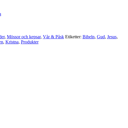
a
der
,
Mössor och kepsar
,
Vår & Påsk
Etiketter:
Bibeln
,
Gud
,
Jesus
,
en
,
Kristna
,
Produkter