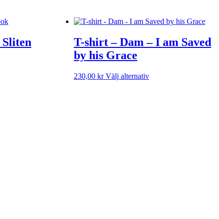
Sliten
T-shirt – Dam – I am Saved
by his Grace
Den
230,00
kr
Välj alternativ
här
ukten
produkten
har
flera
nter.
varianter.
De
a
olika
rnativen
alternativen
kan
as
väljas
på
uktsidan
produktsidan