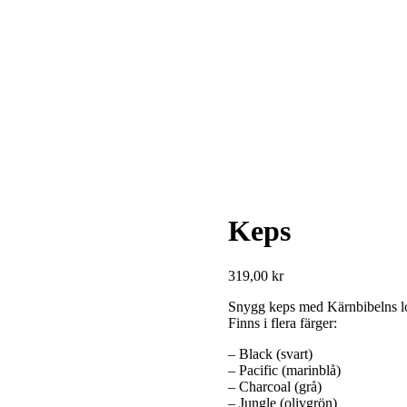
Keps
319,00
kr
Snygg keps med Kärnbibelns l
Finns i flera färger:
– Black (svart)
– Pacific (marinblå)
– Charcoal (grå)
– Jungle (olivgrön)