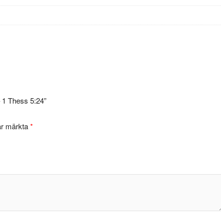
– 1 Thess 5:24”
 är märkta
*