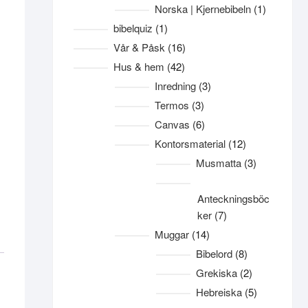
produkter
1
Norska | Kjernebibeln
1
produkt
1
bibelquiz
1
produkt
16
Vår & Påsk
16
produkter
42
Hus & hem
42
produkter
3
Inredning
3
produkter
3
Termos
3
produkter
6
Canvas
6
produkter
12
Kontorsmaterial
12
produkter
3
Musmatta
3
produkter
Anteckningsböc
7
ker
7
produkter
14
Muggar
14
produkter
8
Bibelord
8
produkter
2
Grekiska
2
produkter
5
Hebreiska
5
produkter