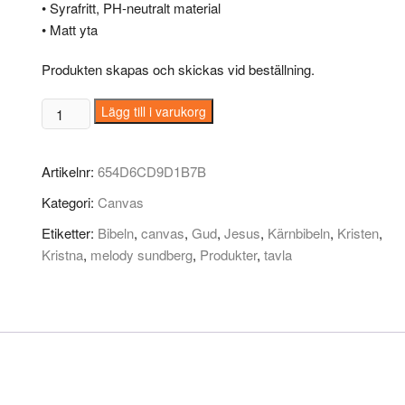
• Syrafritt, PH-neutralt material
• Matt yta
Produkten skapas och skickas vid beställning.
Canvas
Lägg till i varukorg
–
stor
Artikelnr:
654D6CD9D1B7B
(40,4
x
Kategori:
Canvas
40,4
Etiketter:
Bibeln
,
canvas
,
Gud
,
Jesus
,
Kärnbibeln
,
Kristen
,
cm)
Kristna
,
melody sundberg
,
Produkter
,
tavla
–
1
Thess
5:24
mängd