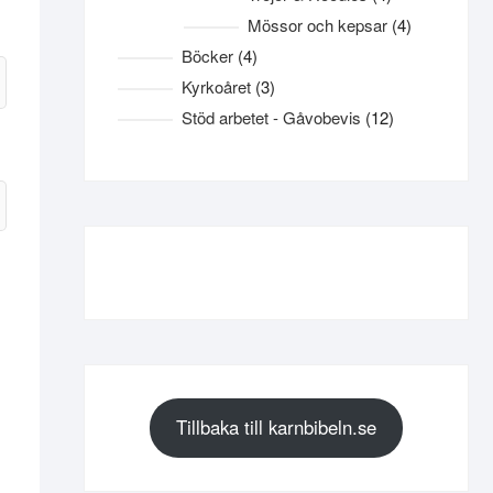
produkter
4
Mössor och kepsar
4
produkter
4
Böcker
4
produkter
3
Kyrkoåret
3
produkter
12
Stöd arbetet - Gåvobevis
12
produkter
Tillbaka till karnbibeln.se