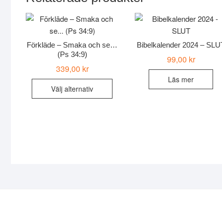
Förkläde – Smaka och se…
Bibelkalender 2024 – SLU
(Ps 34:9)
99,00
kr
339,00
kr
Läs mer
Den
Välj alternativ
här
produkten
har
flera
varianter.
De
olika
alternativen
kan
väljas
på