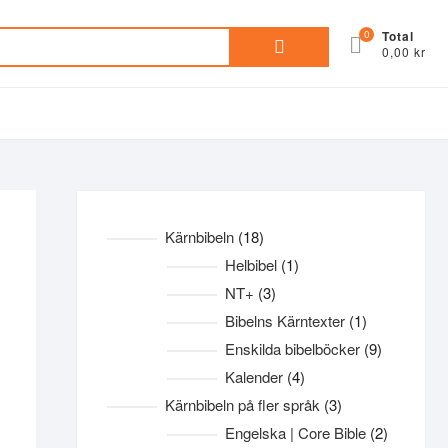
Sök
0
Total
0,00 kr
efter:
18
Kärnbibeln
18
produkter
1
Helbibel
1
produkt
3
NT+
3
produkter
1
Bibelns Kärntexter
1
produkt
9
Enskilda bibelböcker
9
produkter
4
Kalender
4
produkter
3
Kärnbibeln på fler språk
3
produkter
2
Engelska | Core Bible
2