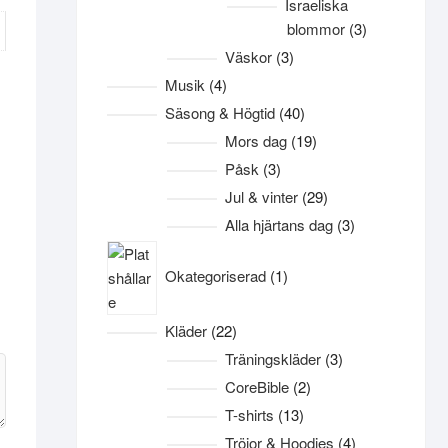
Israeliska
3
blommor
3
produkter
3
Väskor
3
produkter
4
Musik
4
produkter
40
Säsong & Högtid
40
produkter
19
Mors dag
19
produkter
3
Påsk
3
produkter
29
Jul & vinter
29
produkter
3
Alla hjärtans dag
3
produkter
1
Okategoriserad
1
produkt
22
Kläder
22
produkter
3
Träningskläder
3
produkter
2
CoreBible
2
produkter
13
T-shirts
13
produkter
4
Tröjor & Hoodies
4