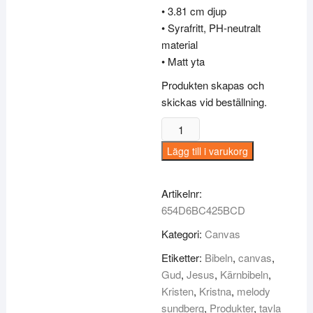
• 3.81 cm djup
• Syrafritt, PH-neutralt
material
• Matt yta
Produkten skapas och
skickas vid beställning.
Canvas
–
Lägg till i varukorg
liten
(20,2
x
Artikelnr:
20,2
654D6BC425BCD
cm)
Kategori:
Canvas
–
Etiketter:
Bibeln
,
canvas
,
1
Gud
,
Jesus
,
Kärnbibeln
,
Thess
Kristen
,
Kristna
,
melody
5:24
sundberg
,
Produkter
,
tavla
mängd