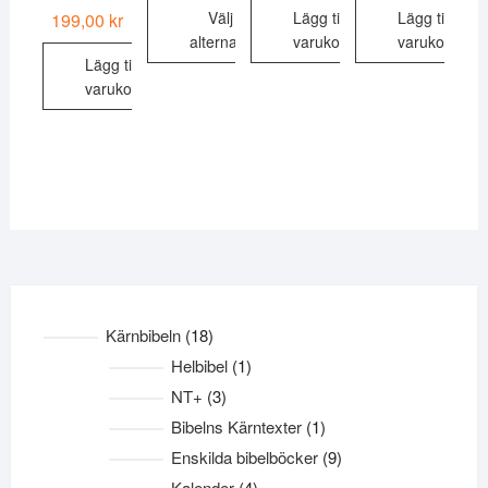
Välj
Lägg till i
Lägg till i
199,00
kr
alternativ
varukorg
varukorg
Lägg till i
Den
varukorg
här
produkten
har
flera
varianter.
De
olika
alternativen
kan
18
Kärnbibeln
18
väljas
produkter
på
1
Helbibel
1
produktsidan
produkt
3
NT+
3
produkter
1
Bibelns Kärntexter
1
produkt
9
Enskilda bibelböcker
9
produkter
4
Kalender
4