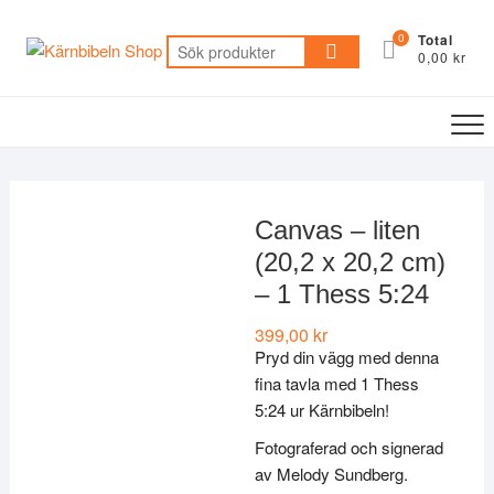
Skip
to
0
Total
Sök
0,00 kr
content
efter:
Canvas – liten
(20,2 x 20,2 cm)
– 1 Thess 5:24
399,00
kr
Pryd din vägg med denna
fina tavla med 1 Thess
5:24 ur Kärnbibeln!
Fotograferad och signerad
av Melody Sundberg.