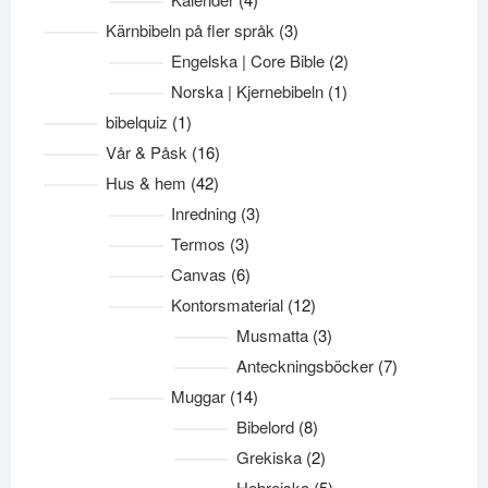
produkter
3
Kärnbibeln på fler språk
3
produkter
2
Engelska | Core Bible
2
produkter
1
Norska | Kjernebibeln
1
produkt
1
bibelquiz
1
produkt
16
Vår & Påsk
16
produkter
42
Hus & hem
42
produkter
3
Inredning
3
produkter
3
Termos
3
produkter
6
Canvas
6
produkter
12
Kontorsmaterial
12
produkter
3
Musmatta
3
produkter
7
Anteckningsböcker
7
produkter
14
Muggar
14
produkter
8
Bibelord
8
produkter
2
Grekiska
2
produkter
5
Hebreiska
5