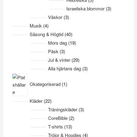
produkter
3
Israeliska blommor
3
produkter
3
Väskor
3
produkter
4
Musik
4
produkter
40
Säsong & Högtid
40
produkter
19
Mors dag
19
produkter
3
Påsk
3
produkter
29
Jul & vinter
29
produkter
3
Alla hjärtans dag
3
produkter
1
Okategoriserad
1
produkt
22
Kläder
22
produkter
3
Träningskläder
3
produkter
2
CoreBible
2
produkter
13
T-shirts
13
produkter
4
Tröjor & Hoodies
4