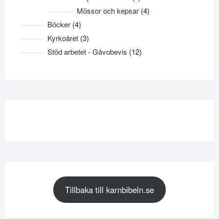
produkter
4
Mössor och kepsar
4
produkter
4
Böcker
4
produkter
3
Kyrkoåret
3
produkter
12
Stöd arbetet - Gåvobevis
12
produkter
Tillbaka till karnbibeln.se