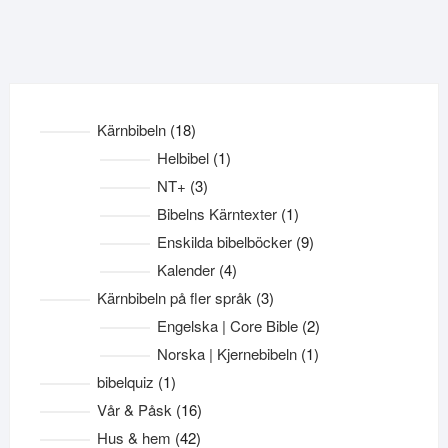
18
Kärnbibeln
18
produkter
1
Helbibel
1
produkt
3
NT+
3
produkter
1
Bibelns Kärntexter
1
produkt
9
Enskilda bibelböcker
9
produkter
4
Kalender
4
produkter
3
Kärnbibeln på fler språk
3
produkter
2
Engelska | Core Bible
2
produkter
1
Norska | Kjernebibeln
1
produkt
1
bibelquiz
1
produkt
16
Vår & Påsk
16
produkter
42
Hus & hem
42