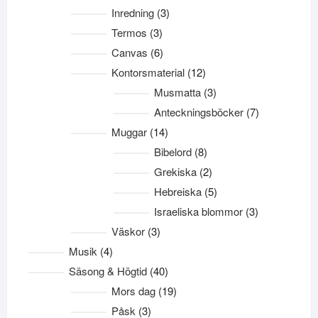
produkter
3
Inredning
3
produkter
3
Termos
3
produkter
6
Canvas
6
produkter
12
Kontorsmaterial
12
produkter
3
Musmatta
3
produkter
7
Anteckningsböcker
7
produkter
14
Muggar
14
produkter
8
Bibelord
8
produkter
2
Grekiska
2
produkter
5
Hebreiska
5
produkter
3
Israeliska blommor
3
produkter
3
Väskor
3
produkter
4
Musik
4
produkter
40
Säsong & Högtid
40
produkter
19
Mors dag
19
produkter
3
Påsk
3