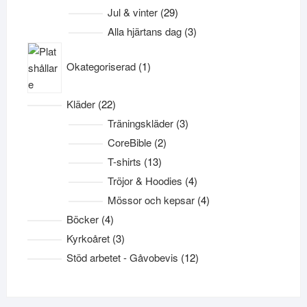
produkter
29
Jul & vinter
29
produkter
3
Alla hjärtans dag
3
produkter
1
Okategoriserad
1
produkt
22
Kläder
22
produkter
3
Träningskläder
3
produkter
2
CoreBible
2
produkter
13
T-shirts
13
produkter
4
Tröjor & Hoodies
4
produkter
4
Mössor och kepsar
4
produkter
4
Böcker
4
produkter
3
Kyrkoåret
3
produkter
12
Stöd arbetet - Gåvobevis
12
produkter